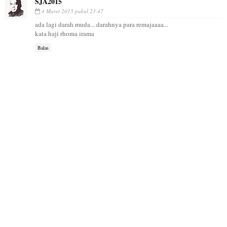
SJA2015
4 Maret 2015 pukul 23.47
ada lagi darah muda... darahnya para remajaaaa...
kata haji rhoma irama
Balas