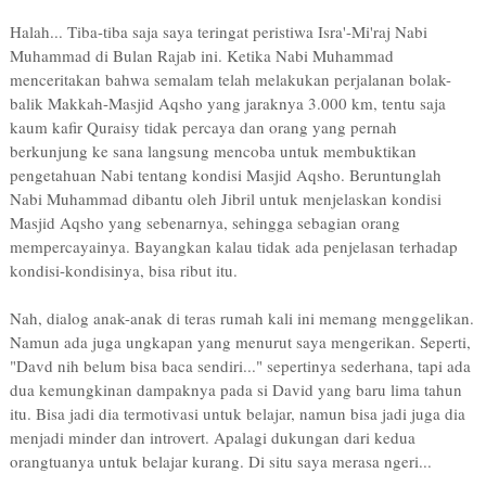
Halah... Tiba-tiba saja saya teringat peristiwa Isra'-Mi'raj Nabi
Muhammad di Bulan Rajab ini. Ketika Nabi Muhammad
menceritakan bahwa semalam telah melakukan perjalanan bolak-
balik Makkah-Masjid Aqsho yang jaraknya 3.000 km, tentu saja
kaum kafir Quraisy tidak percaya dan orang yang pernah
berkunjung ke sana langsung mencoba untuk membuktikan
pengetahuan Nabi tentang kondisi Masjid Aqsho. Beruntunglah
Nabi Muhammad dibantu oleh Jibril untuk menjelaskan kondisi
Masjid Aqsho yang sebenarnya, sehingga sebagian orang
mempercayainya. Bayangkan kalau tidak ada penjelasan terhadap
kondisi-kondisinya, bisa ribut itu.
Nah, dialog anak-anak di teras rumah kali ini memang menggelikan.
Namun ada juga ungkapan yang menurut saya mengerikan. Seperti,
"Davd nih belum bisa baca sendiri..." sepertinya sederhana, tapi ada
dua kemungkinan dampaknya pada si David yang baru lima tahun
itu. Bisa jadi dia termotivasi untuk belajar, namun bisa jadi juga dia
menjadi minder dan introvert. Apalagi dukungan dari kedua
orangtuanya untuk belajar kurang. Di situ saya merasa ngeri...