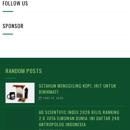
FOLLOW US
SPONSOR
RANDOM POSTS
SETAHUN MENGGILING KOPI, IRIT UNTUK
DINIKMATI
JUNE 19, 2026
AD SCIENTIFIC INDEX 2026 RILIS RANKING
2,6 JUTA ILMUWAN DUNIA: INI DAFTAR 248
ANTROPOLOG INDONESIA