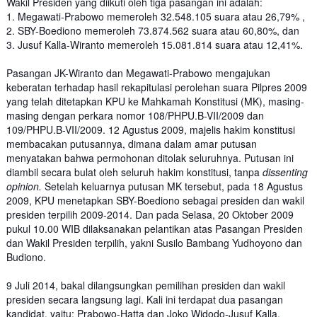
Wakil Presiden yang diikuti oleh tiga pasangan ini adalah:
1. Megawati-Prabowo memeroleh 32.548.105 suara atau 26,79% ,
2. SBY-Boediono memeroleh 73.874.562 suara atau 60,80%, dan
3. Jusuf Kalla-Wiranto memeroleh 15.081.814 suara atau 12,41%.
Pasangan JK-Wiranto dan Megawati-Prabowo mengajukan
keberatan terhadap hasil rekapitulasi perolehan suara Pilpres 2009
yang telah ditetapkan KPU ke Mahkamah Konstitusi (MK), masing-
masing dengan perkara nomor 108/PHPU.B-VII/2009 dan
109/PHPU.B-VII/2009. 12 Agustus 2009, majelis hakim konstitusi
membacakan putusannya, dimana dalam amar putusan
menyatakan bahwa permohonan ditolak seluruhnya. Putusan ini
diambil secara bulat oleh seluruh hakim konstitusi, tanpa
dissenting
opinion.
Setelah keluarnya putusan MK tersebut, pada 18 Agustus
2009, KPU menetapkan SBY-Boediono sebagai presiden dan wakil
presiden terpilih 2009-2014. Dan pada Selasa, 20 Oktober 2009
pukul 10.00 WIB dilaksanakan pelantikan atas Pasangan Presiden
dan Wakil Presiden terpilih, yakni Susilo Bambang Yudhoyono dan
Budiono.
9 Juli 2014, bakal dilangsungkan pemilihan presiden dan wakil
presiden secara langsung lagi. Kali ini terdapat dua pasangan
kandidat, yaitu: Prabowo-Hatta dan Joko Widodo-Jusuf Kalla.