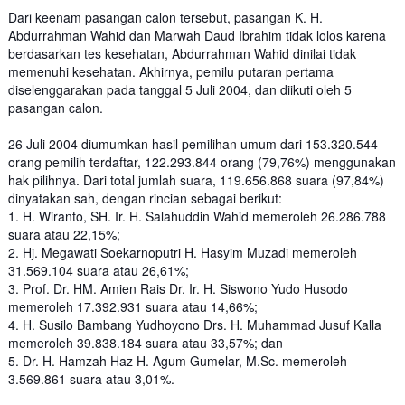
Dari keenam pasangan calon tersebut, pasangan K. H.
Abdurrahman Wahid dan Marwah Daud Ibrahim tidak lolos karena
berdasarkan tes kesehatan, Abdurrahman Wahid dinilai tidak
memenuhi kesehatan. Akhirnya, pemilu putaran pertama
diselenggarakan pada tanggal 5 Juli 2004, dan diikuti oleh 5
pasangan calon.
26 Juli 2004 diumumkan hasil pemilihan umum dari 153.320.544
orang pemilih terdaftar, 122.293.844 orang (79,76%) menggunakan
hak pilihnya. Dari total jumlah suara, 119.656.868 suara (97,84%)
dinyatakan sah, dengan rincian sebagai berikut:
1. H. Wiranto, SH. Ir. H. Salahuddin Wahid memeroleh 26.286.788
suara atau 22,15%;
2. Hj. Megawati Soekarnoputri H. Hasyim Muzadi memeroleh
31.569.104 suara atau 26,61%;
3. Prof. Dr. HM. Amien Rais Dr. Ir. H. Siswono Yudo Husodo
memeroleh 17.392.931 suara atau 14,66%;
4. H. Susilo Bambang Yudhoyono Drs. H. Muhammad Jusuf Kalla
memeroleh 39.838.184 suara atau 33,57%; dan
5. Dr. H. Hamzah Haz H. Agum Gumelar, M.Sc. memeroleh
3.569.861 suara atau 3,01%.