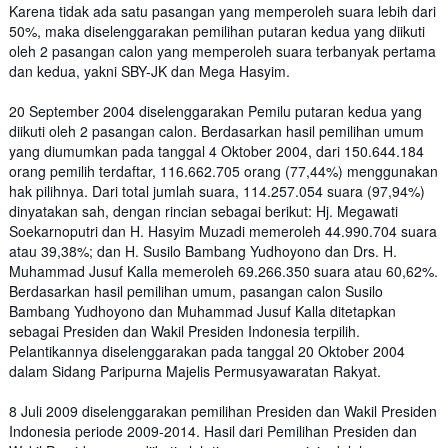
Karena tidak ada satu pasangan yang memperoleh suara lebih dari
50%, maka diselenggarakan pemilihan putaran kedua yang diikuti
oleh 2 pasangan calon yang memperoleh suara terbanyak pertama
dan kedua, yakni SBY-JK dan Mega Hasyim.
20 September 2004 diselenggarakan Pemilu putaran kedua yang
diikuti oleh 2 pasangan calon. Berdasarkan hasil pemilihan umum
yang diumumkan pada tanggal 4 Oktober 2004, dari 150.644.184
orang pemilih terdaftar, 116.662.705 orang (77,44%) menggunakan
hak pilihnya. Dari total jumlah suara, 114.257.054 suara (97,94%)
dinyatakan sah, dengan rincian sebagai berikut: Hj. Megawati
Soekarnoputri dan H. Hasyim Muzadi memeroleh 44.990.704 suara
atau 39,38%; dan H. Susilo Bambang Yudhoyono dan Drs. H.
Muhammad Jusuf Kalla memeroleh 69.266.350 suara atau 60,62%.
Berdasarkan hasil pemilihan umum, pasangan calon Susilo
Bambang Yudhoyono dan Muhammad Jusuf Kalla ditetapkan
sebagai Presiden dan Wakil Presiden Indonesia terpilih.
Pelantikannya diselenggarakan pada tanggal 20 Oktober 2004
dalam Sidang Paripurna Majelis Permusyawaratan Rakyat.
8 Juli 2009 diselenggarakan pemilihan Presiden dan Wakil Presiden
Indonesia periode 2009-2014. Hasil dari Pemilihan Presiden dan