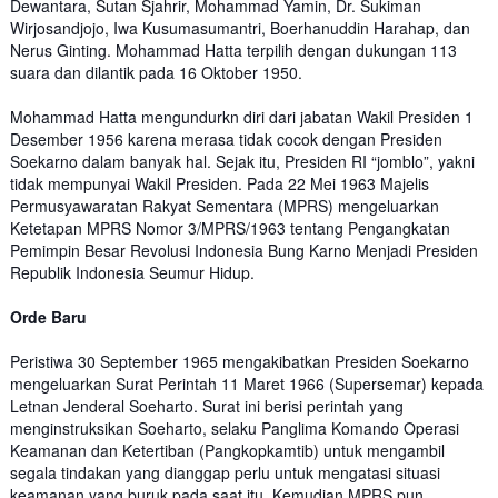
Dewantara, Sutan Sjahrir, Mohammad Yamin, Dr. Sukiman
Wirjosandjojo, Iwa Kusumasumantri, Boerhanuddin Harahap, dan
Nerus Ginting. Mohammad Hatta terpilih dengan dukungan 113
suara dan dilantik pada 16 Oktober 1950.
Mohammad Hatta mengundurkn diri dari jabatan Wakil Presiden 1
Desember 1956 karena merasa tidak cocok dengan Presiden
Soekarno dalam banyak hal. Sejak itu, Presiden RI “jomblo”, yakni
tidak mempunyai Wakil Presiden. Pada 22 Mei 1963 Majelis
Permusyawaratan Rakyat Sementara (MPRS) mengeluarkan
Ketetapan MPRS Nomor 3/MPRS/1963 tentang Pengangkatan
Pemimpin Besar Revolusi Indonesia Bung Karno Menjadi Presiden
Republik Indonesia Seumur Hidup.
Orde Baru
Peristiwa 30 September 1965 mengakibatkan Presiden Soekarno
mengeluarkan Surat Perintah 11 Maret 1966 (Supersemar) kepada
Letnan Jenderal Soeharto. Surat ini berisi perintah yang
menginstruksikan Soeharto, selaku Panglima Komando Operasi
Keamanan dan Ketertiban (Pangkopkamtib) untuk mengambil
segala tindakan yang dianggap perlu untuk mengatasi situasi
keamanan yang buruk pada saat itu. Kemudian MPRS pun