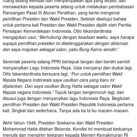
ruang sidang kembali dan menyampaikan apa yang terjadi, dan
menawarkan kepada peserta sidang untuk melakukan pembahasan
Rancangan Pasal III Aturan Peralihan, yang berisi mengenai
pemilihan Presiden dan Wakil Presiden. Setelah disetujui bahwa
untuk pertama kali Presiden dan Wakil Presiden dipilih oleh Panitia
Persiapan Kemerdekaan Indonesia, Otto Iskandardinata
mengajukan usul, “
Berhubung dengan keadaan waktu, saya harapa
supaya pemilihan presiden ini diselenggarakan dengan aklamasi
dan saya majukan sebagai calon, yaitu Bung Karno sendiri.
”
Serentak peserta sidang PPKI bertepuk tangan dan berdiri sambil
menyanyikan Lagu Indonesia Raya. Usia menyanyi dan duduk lagi,
Otto Iskandardinata bersuara lagi, “
Pun untuk pemilihan Wakil
Kepala Negara Indonesia saya usulkan cara yang baru ini
dijalankan. Dan saya usulkan Bung Hatta sebagai calon Wakil
Kepala negara Indonesia.”
Tepuk tangan bergemuruh lagi, dan
disusul juga dengan menyanyikan lagu Indonesia Raya. Begitulah
pemilihan Presiden dan Wakil Presiden Republik Indonesia pertama
kali. Singkat dan sederhana. Tanpa ada ba bi bu macam-macam.
Akhir tahun 1948, Presiden Soekarno dan Wakil Presiden
Mohammad Hatta ditahan Belanda. Kondisi ini membuat keduanya
menulis dan mengirim telegram kepada Menteri Kemakmuran RI