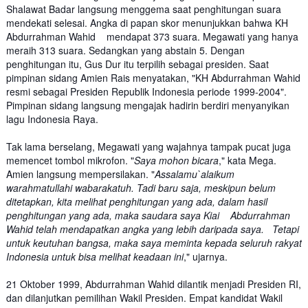
Shalawat Badar langsung menggema saat penghitungan suara
mendekati selesai. Angka di papan skor menunjukkan bahwa KH
Abdurrahman Wahid mendapat 373 suara. Megawati yang hanya
meraih 313 suara. Sedangkan yang abstain 5. Dengan
penghitungan itu, Gus Dur itu terpilih sebagai presiden. Saat
pimpinan sidang Amien Rais menyatakan, "KH Abdurrahman Wahid
resmi sebagai Presiden Republik Indonesia periode 1999-2004".
Pimpinan sidang langsung mengajak hadirin berdiri menyanyikan
lagu Indonesia Raya.
Tak lama berselang, Megawati yang wajahnya tampak pucat juga
memencet tombol mikrofon. "
Saya mohon bicara
," kata Mega.
Amien langsung mempersilakan. "
Assalamu`alaikum
warahmatullahi wabarakatuh. Tadi baru saja, meskipun belum
ditetapkan, kita melihat penghitungan yang ada, dalam hasil
penghitungan yang ada, maka saudara saya Kiai Abdurrahman
Wahid telah mendapatkan angka yang lebih daripada saya. Tetapi
untuk keutuhan bangsa, maka saya meminta kepada seluruh rakyat
Indonesia untuk bisa melihat keadaan ini
," ujarnya.
21 Oktober 1999, Abdurrahman Wahid dilantik menjadi Presiden RI,
dan dilanjutkan pemilihan Wakil Presiden. Empat kandidat Wakil