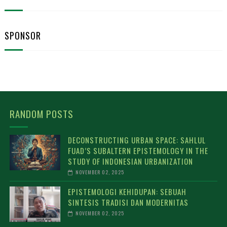
SPONSOR
RANDOM POSTS
DECONSTRUCTING URBAN SPACE: SAHLUL
FUAD’S SUBALTERN EPISTEMOLOGY IN THE
STUDY OF INDONESIAN URBANIZATION
NOVEMBER 02, 2025
EPISTEMOLOGI KEHIDUPAN: SEBUAH
SINTESIS TRADISI DAN MODERNITAS
NOVEMBER 02, 2025