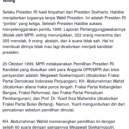
Voting
Selaku Presiden RI hasil limpahan dari Presiden Soeharto, Habibie
menjalankan tugasnya tanpa Wakil Presiden. Ini adalah Presiden RI
“jomblo” yang ketiga. Setelah Presiden Habibie sukses
menyelenggarakan pemilu 1999, Laporan Pertanggungjawabannya
ditolak oleh MPR: voting menunjukkan, 322 orang menerima dan
355 menolak, 9 orang abstain, dan 4 suara tidak sah. Hal ini
membuat dirinya tidak mau lagi dicalonkan menjadi kandidat
presiden.
20 Oktober 1999, MPR melaksanakan Pemilihan Presiden RI.
Kandidat yang diusulkan oleh para Anggota DPR/MPR dan lolos
persyaratan adalah: Megawati Soekarnoputri (dicalonkan Fraksi
Partai Demokrasi Indonesia Perjuangan); KH. Abdurrahman Wahid
(dicalonkan aliansi fraksi poros tengah: Fraksi Partai Kebangkitan
Bangsa, Fraksi Reformasi, dan Fraksi Partai Persatuan
Pembangunan); dan Prof. Dr. Yusril Ihza Mahendra (dicalonkan
Fraksi Partai Bulan Bintang). Namun, Yusril mengundurkan diri dari
pencalonan sebelum pemilihan dimulai.
KH. Abdurrahman Wahid memenangkan pemilihan ini dengan
selisih 60 suara dengan saingannya Megawati Soekarnoputri.