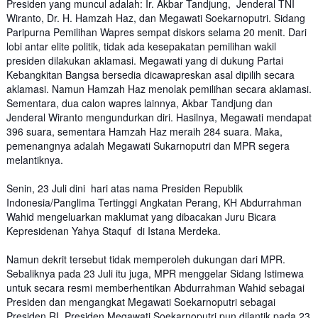
Presiden yang muncul adalah: Ir. Akbar Tandjung, Jenderal TNI
Wiranto, Dr. H. Hamzah Haz, dan Megawati Soekarnoputri. Sidang
Paripurna Pemilihan Wapres sempat diskors selama 20 menit. Dari
lobi antar elite politik, tidak ada kesepakatan pemilihan wakil
presiden dilakukan aklamasi. Megawati yang di dukung Partai
Kebangkitan Bangsa bersedia dicawapreskan asal dipilih secara
aklamasi. Namun Hamzah Haz menolak pemilihan secara aklamasi.
Sementara, dua calon wapres lainnya, Akbar Tandjung dan
Jenderal Wiranto mengundurkan diri. Hasilnya, Megawati mendapat
396 suara, sementara Hamzah Haz meraih 284 suara. Maka,
pemenangnya adalah Megawati Sukarnoputri dan MPR segera
melantiknya.
Senin, 23 Juli dini hari atas nama Presiden Republik
Indonesia/Panglima Tertinggi Angkatan Perang, KH Abdurrahman
Wahid mengeluarkan maklumat yang dibacakan Juru Bicara
Kepresidenan Yahya Staquf di Istana Merdeka.
Namun dekrit tersebut tidak memperoleh dukungan dari MPR.
Sebaliknya pada 23 Juli itu juga, MPR menggelar Sidang Istimewa
untuk secara resmi memberhentikan Abdurrahman Wahid sebagai
Presiden dan mengangkat Megawati Soekarnoputri sebagai
Presiden RI. Presiden Megawati Soekarnoputri pun dilantik pada 23