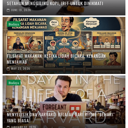
SETAHUN MENGGILING KOPI, IRIT UNTUK DINIKMATI
JUNE 19, 2026
Budaya
FILSAFAT MAKANAN: KETIKA LIDAH BICARA, KENANGAN
MENJAWAB
MAY 23, 2026
Budaya
MENYELISIK DNA HARVARD: BELAJAR DARI RITME "SEHARI"
YANG BIASA
JANUARY 12, 2026