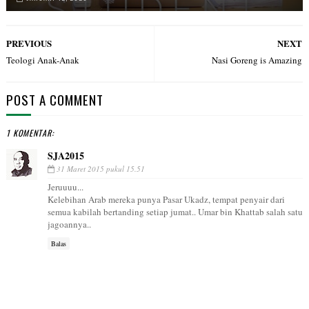
PREVIOUS
NEXT
Teologi Anak-Anak
Nasi Goreng is Amazing
POST A COMMENT
1 KOMENTAR:
SJA2015
31 Maret 2015 pukul 15.51
Jeruuuu...
Kelebihan Arab mereka punya Pasar Ukadz, tempat penyair dari
semua kabilah bertanding setiap jumat.. Umar bin Khattab salah satu
jagoannya..
Balas