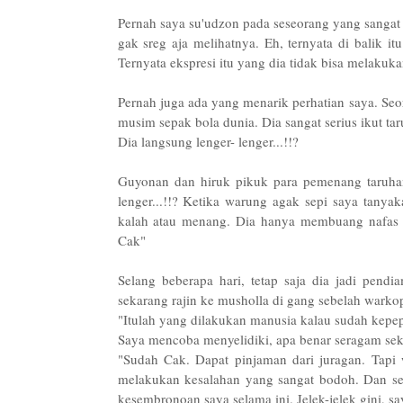
Pernah saya su'udzon pada seseorang yang sangat
gak sreg aja melihatnya. Eh, ternyata di balik 
Ternyata ekspresi itu yang dia tidak bisa melakuk
Pernah juga ada yang menarik perhatian saya. Seo
musim sepak bola dunia. Dia sangat serius ikut tar
Dia langsung lenger- lenger...!!?
Guyonan dan hiruk pikuk para pemenang taruhan s
lenger...!!? Ketika warung agak sepi saya tanya
kalah atau menang. Dia hanya membuang nafas 
Cak"
Selang beberapa hari, tetap saja dia jadi pend
sekarang rajin ke musholla di gang sebelah warko
"Itulah yang dilakukan manusia kalau sudah kepep
Saya mencoba menyelidiki, apa benar seragam seko
"Sudah Cak. Dapat pinjaman dari juragan. Tapi w
melakukan kesalahan yang sangat bodoh. Dan sek
kesembronoan saya selama ini. Jelek-jelek gini, s