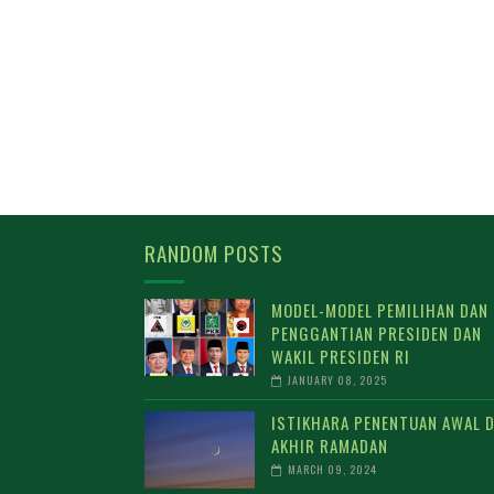
RANDOM POSTS
MODEL-MODEL PEMILIHAN DAN
PENGGANTIAN PRESIDEN DAN
WAKIL PRESIDEN RI
JANUARY 08, 2025
ISTIKHARA PENENTUAN AWAL 
AKHIR RAMADAN
MARCH 09, 2024