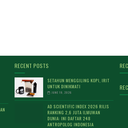
RECENT POSTS
REC
SETAHUN MENGGILING KOPI, IRIT
UNTUK DINIKMATI
REC
JUNE 19, 2026
AD SCIENTIFIC INDEX 2026 RILIS
DAN
RANKING 2,6 JUTA ILMUWAN
DUNIA: INI DAFTAR 248
ANTROPOLOG INDONESIA