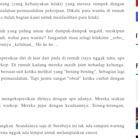
 orang (yang kebanyakan lelaki) yang merasa sumpek dengan
salahan-permasalahan pekerjaan. Dikala para wanita di rumah
tulah bagian kami untuk menfasilitasi para lelaki.
ilah yang paling aman dari dampak-dampak negatif, meskipun
adi, wahai para wanita!! Janganlah risau selagi lelakimu _sobo_
punya _kelainan_. He he he. ..
presikan diri di luar dari pada di rumah (saya nggak tahu, apa
arkop. Di rumah kadang mereka masih jaim terhadap keluarga.
 bersuat-suit ketika melihat yang "bening-bening". Sebagian lagi
 permasalahan. Tapi justru sangat "obral" ketika curhat dengan
g mengekspresikan dirinya dengan apa adanya. Mereka seakan
di warkop. Mereka jujur dengan keadaannya. Terang-terangan,
ngkan. Seandainya saja di Surabaya ini tak ada satupun warung
arena nggak ada tempat untuk melampiaskan emosi.