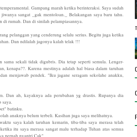
 temperamental. Gampang marah ketika berinteraksi. Saya sudah
itu jiwanya sangat _gak mentoloan._ Belakangan saya baru tahu.
an di rumah. Dan di sinilah pelampiasannya.
rang pelanggan yang cenderung selalu serius. Begitu juga ketika
uhan. Dan ndilalah jagonya kalah telak !!!
ama sekali tidak digubris. Dia tetap seperti semula. Lenger-
kan, kenapa??. Karena mestinya adalah hal biasa dalam taruhan
dan menjawab pendek. "Iku jagane seragam sekolahe anakku,
iam. Dan ah, kayaknya ada perubahan yg drastis. Rupanya dia
p saya.
et" batinku.
lah anaknya belum terbeli. Kasihan juga saya melihatnya.
aktu saya kalah taruhan kemarin, tiba-tiba saya merasa telah
etika itu saya merasa sangat malu terhadap Tuhan atas semua
aya pernah nyantri Cak"