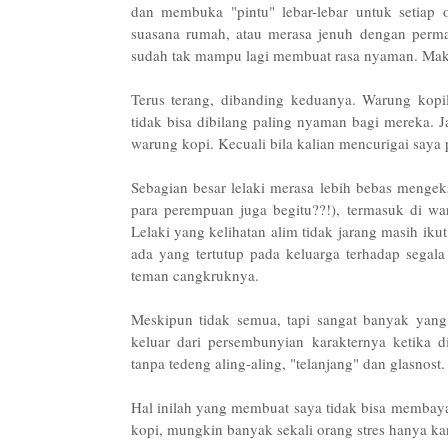
dan membuka "pintu" lebar-lebar untuk setiap
suasana rumah, atau merasa jenuh dengan perma
sudah tak mampu lagi membuat rasa nyaman. Maka i
Terus terang, dibanding keduanya. Warung kop
tidak bisa dibilang paling nyaman bagi mereka. J
warung kopi. Kecuali bila kalian mencurigai saya 
Sebagian besar lelaki merasa lebih bebas mengeks
para perempuan juga begitu??!), termasuk di w
Lelaki yang kelihatan alim tidak jarang masih ikut
ada yang tertutup pada keluarga terhadap segala
teman cangkruknya.
Meskipun tidak semua, tapi sangat banyak yan
keluar dari persembunyian karakternya ketika 
tanpa tedeng aling-aling, "telanjang" dan glasnost.
Hal inilah yang membuat saya tidak bisa membaya
kopi, mungkin banyak sekali orang stres hanya k