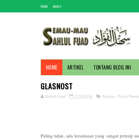
HOME
ABOUT
HOME
ARTIKEL
TENTANG BLOG INI
GLASNOST
Sahlul Fuad
7/20/2016
Budaya
,
Pojok Waru
Paling tidak, ada kesamaan yang sangat prinsip a