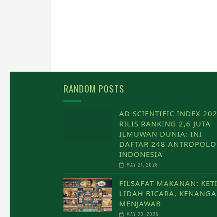
RANDOM POSTS
AD SCIENTIFIC INDEX 20
RILIS RANKING 2,6 JUTA
ILMUWAN DUNIA: INI
DAFTAR 248 ANTROPOL
INDONESIA
MAY 27, 2026
FILSAFAT MAKANAN: KET
LIDAH BICARA, KENANG
MENJAWAB
MAY 23, 2026