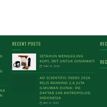
RECENT POSTS
REC
26
SETAHUN MENGGILING
REC
KOPI, IRIT UNTUK DINIKMATI
JUNE 19, 2026
OG
AD SCIENTIFIC INDEX 2026
RILIS RANKING 2,6 JUTA
ILMUWAN DUNIA: INI
IKA
DAFTAR 248 ANTROPOLOG
AN
INDONESIA
MAY 27, 2026