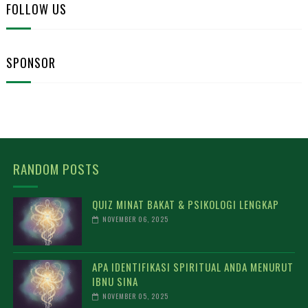
FOLLOW US
SPONSOR
RANDOM POSTS
QUIZ MINAT BAKAT & PSIKOLOGI LENGKAP
NOVEMBER 06, 2025
APA IDENTIFIKASI SPIRITUAL ANDA MENURUT
IBNU SINA
NOVEMBER 05, 2025