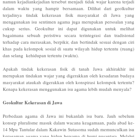
namun kejadian­kejadian tersebut menjadi tidak wajar karena terjadi
dalam waktu yang hampir bersamaan. Dilihat dari geolkultur
terjadinya tindak kekerasan fisik masyarakat di Jawa yang
menggunakan isu sentimen agama juga merupakan persoalan yang
cukup serius. Geokultur ini dapat digunakan untuk melihat
bagaimana sebuah peristiwa secara terintegrasi dan tradisional
terhadap cara merasakan, berpikir, dan bertindak sesuai dengan ciri
khas pada kelompok sosial di suatu wilayah hidup tertentu (ruang)
dan selang kehidupan tertentu (waktu).
Apakah tindak kekerasan fisik di tanah Jawa akhir­akhir ini
merupakan tindakan wajar yang digerakkan oleh kesadaran budaya
masyarakat ataukah digerakkan oleh konspirasi kelompok tertentu?
Kenapa kekerasan menggunakan isu agama lebih mudah menyala?
Geokultur Kekerasan di Jawa
Perbedaan agama di Jawa ini bukanlah isu baru. Jauh sebelum
konsep pluralisme masuk dalam wacana keagamaan, pada abad ke­
14 Mpu Tantular dalam Kakawin Sutasoma sudah memunculkan isu
keragaman agama yang hidup bersama di bumi nusantara. Melalui