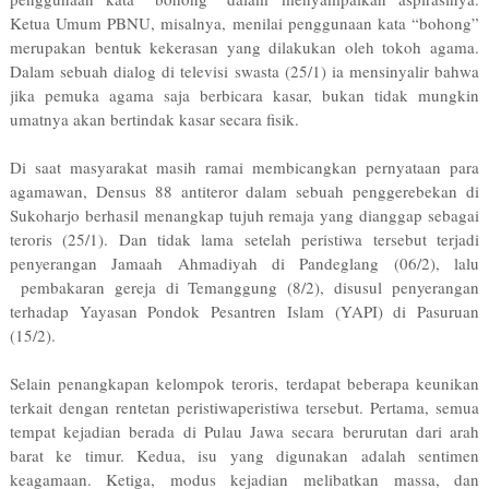
Ketua Umum PBNU, misalnya, menilai penggunaan kata “bohong”
merupakan bentuk kekerasan yang dilakukan oleh tokoh agama.
Dalam sebuah dialog di televisi swasta (25/1) ia mensinyalir bahwa
jika pemuka agama saja berbicara kasar, bukan tidak mungkin
umatnya akan bertindak kasar secara fisik.
Di saat masyarakat masih ramai membicangkan pernyataan para
agamawan, Densus 88 antiteror dalam sebuah penggerebekan di
Sukoharjo berhasil menangkap tujuh remaja yang dianggap sebagai
teroris (25/1). Dan tidak lama setelah peristiwa tersebut terjadi
penyerangan Jamaah Ahmadiyah di Pandeglang (06/2), lalu
pembakaran gereja di Temanggung (8/2), disusul penyerangan
terhadap Yayasan Pondok Pesantren Islam (YAPI) di Pasuruan
(15/2).
Selain penangkapan kelompok teroris, terdapat beberapa keunikan
terkait dengan rentetan peristiwa­peristiwa tersebut. Pertama, semua
tempat kejadian berada di Pulau Jawa secara berurutan dari arah
barat ke timur. Kedua, isu yang digunakan adalah sentimen
keagamaan. Ketiga, modus kejadian melibatkan massa, dan