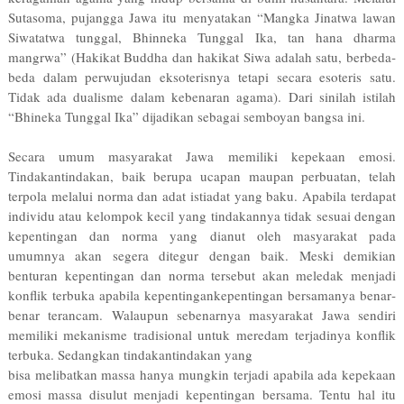
Sutasoma, pujangga Jawa itu menyatakan “Mangka Jinatwa lawan
Siwatatwa tunggal, Bhinneka Tunggal Ika, tan hana dharma
mangrwa” (Hakikat Buddha dan hakikat Siwa adalah satu, berbeda­
beda dalam perwujudan eksoterisnya tetapi secara esoteris satu.
Tidak ada dualisme dalam kebenaran agama). Dari sinilah istilah
“Bhineka Tunggal Ika” dijadikan sebagai semboyan bangsa ini.
Secara umum masyarakat Jawa memiliki kepekaan emosi.
Tindakan­tindakan, baik berupa ucapan maupan perbuatan, telah
terpola melalui norma dan adat istiadat yang baku. Apabila terdapat
individu atau kelompok kecil yang tindakannya tidak sesuai dengan
kepentingan dan norma yang dianut oleh masyarakat pada
umumnya akan segera ditegur dengan baik. Meski demikian
benturan kepentingan dan norma tersebut akan meledak menjadi
konflik terbuka apabila kepentingan­kepentingan bersamanya benar­
benar terancam. Walaupun sebenarnya masyarakat Jawa sendiri
memiliki mekanisme tradisional untuk meredam terjadinya konflik
terbuka. Sedangkan tindakan­tindakan yang
bisa melibatkan massa hanya mungkin terjadi apabila ada kepekaan
emosi massa disulut menjadi kepentingan bersama. Tentu hal itu