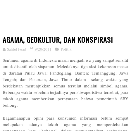
AGAMA, GEOKULTUR, DAN KONSPIRASI
Sahlul Fuad
9/20/2011
Politik
Sentimen agama di Indonesia masih menjadi isu yang sangat sensitif
untuk disentil oleh siapapun. Meledaknya tiga aksi kekerasan massa
di daratan Pulau Jawa: Pandeglang, Banten; Temanggung, Jawa
Tengah; dan Pasuruan, Jawa Timur dalam selang waktu yang
berdekatan menunjukkan semua tersulut melalui simbol agama.
Beberapa waktu sebelum terjadinya peristiwa­peristiwa tersebut, para
tokoh agama memberikan pernyataan bahwa pemerintah SBY
bohong.
Bagaimanapun opini para konsumen informasi belum sempat
melupakan adanya tokoh agama yang memperdebatkan
penggunaan kata “bohong” dalam menyampaikan aspirasinya.