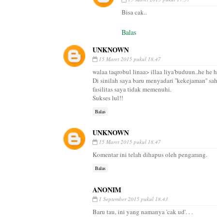
Bisa cak..
Balas
UNKNOWN
15 Maret 2015 pukul 18.47
walaa taqrobul linaa> illaa liya'buduun..he he 
Di sinilah saya baru menyadari ''kekejaman'' s
fasilitas saya tidak memenuhi.
Sukses lul!!
Balas
UNKNOWN
15 Maret 2015 pukul 18.47
Komentar ini telah dihapus oleh pengarang.
Balas
ANONIM
1 September 2015 pukul 18.43
Baru tau, ini yang namanya 'cak ud'. . .