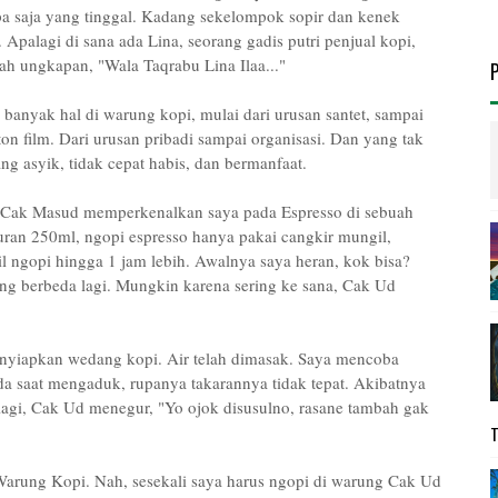
a saja yang tinggal. Kadang sekelompok sopir dan kenek
palagi di sana ada Lina, seorang gadis putri penjual kopi,
 ungkapan, "Wala Taqrabu Lina Ilaa..."
banyak hal di warung kopi, mulai dari urusan santet, sampai
on film. Dari urusan pribadi sampai organisasi. Dan yang tak
g asyik, tidak cepat habis, dan bermanfaat.
i, Cak Masud memperkenalkan saya pada Espresso di sebuah
uran 250ml, ngopi espresso hanya pakai cangkir mungil,
 ngopi hingga 1 jam lebih. Awalnya saya heran, kok bisa?
g berbeda lagi. Mungkin karena sering ke sana, Cak Ud
nyiapkan wedang kopi. Air telah dimasak. Saya mencoba
a saat mengaduk, rupanya takarannya tidak tepat. Akibatnya
 lagi, Cak Ud menegur, "Yo ojok disusulno, rasane tambah gak
Warung Kopi. Nah, sesekali saya harus ngopi di warung Cak Ud