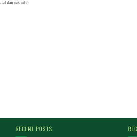
lul dan cak ud :)
RECENT POSTS
REC