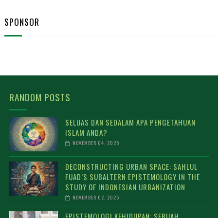
SPONSOR
RANDOM POSTS
SELUAS DAN SEDALAM APA PENGETAHUAN
ISLAM ANDA?
NOVEMBER 04, 2025
DECONSTRUCTING URBAN SPACE: SAHLUL
FUAD’S SUBALTERN EPISTEMOLOGY IN THE
STUDY OF INDONESIAN URBANIZATION
NOVEMBER 02, 2025
EPISTEMOLOGI KEHIDUPAN: SEBUAH