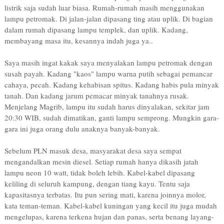
listrik saja sudah luar biasa. Rumah-rumah masih menggunakan
lampu petromak. Di jalan-jalan dipasang ting atau uplik. Di bagian
dalam rumah dipasang lampu templek, dan uplik. Kadang,
membayang masa itu, kesannya indah juga ya..
Saya masih ingat kakak saya menyalakan lampu petromak dengan
susah payah. Kadang "kaos" lampu warna putih sebagai pemancar
cahaya, pecah. Kadang kehabisan spitus. Kadang habis pula minyak
tanah. Dan kadang jarum pemacar minyak tanahnya rusak.
Menjelang Magrib, lampu itu sudah harus dinyalakan, sekitar jam
20:30 WIB, sudah dimatikan, ganti lampu semprong. Mungkin gara-
gara ini juga orang dulu anaknya banyak-banyak.
Sebelum PLN masuk desa, masyarakat desa saya sempat
mengandalkan mesin diesel. Setiap rumah hanya dikasih jatah
lampu neon 10 watt, tidak boleh lebih. Kabel-kabel dipasang
keliling di seluruh kampung, dengan tiang kayu. Tentu saja
kapasitasnya terbatas. Itu pun sering mati, karena joinnya molor,
kata teman-teman. Kabel-kabel kuningan yang kecil itu juga mudah
mengelupas, karena terkena hujan dan panas, serta benang layang-