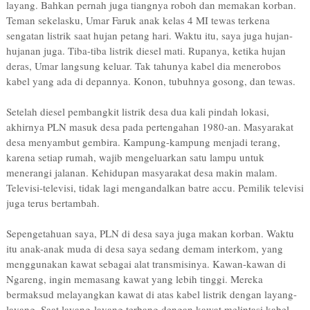
layang. Bahkan pernah juga tiangnya roboh dan memakan korban.
Teman sekelasku, Umar Faruk anak kelas 4 MI tewas terkena
sengatan listrik saat hujan petang hari. Waktu itu, saya juga hujan-
hujanan juga. Tiba-tiba listrik diesel mati. Rupanya, ketika hujan
deras, Umar langsung keluar. Tak tahunya kabel dia menerobos
kabel yang ada di depannya. Konon, tubuhnya gosong, dan tewas.
Setelah diesel pembangkit listrik desa dua kali pindah lokasi,
akhirnya PLN masuk desa pada pertengahan 1980-an. Masyarakat
desa menyambut gembira. Kampung-kampung menjadi terang,
karena setiap rumah, wajib mengeluarkan satu lampu untuk
menerangi jalanan. Kehidupan masyarakat desa makin malam.
Televisi-televisi, tidak lagi mengandalkan batre accu. Pemilik televisi
juga terus bertambah.
Sepengetahuan saya, PLN di desa saya juga makan korban. Waktu
itu anak-anak muda di desa saya sedang demam interkom, yang
menggunakan kawat sebagai alat transmisinya. Kawan-kawan di
Ngareng, ingin memasang kawat yang lebih tinggi. Mereka
bermaksud melayangkan kawat di atas kabel listrik dengan layang-
layang. Saat layang-layang terbang dengan kawat melintasi kabel