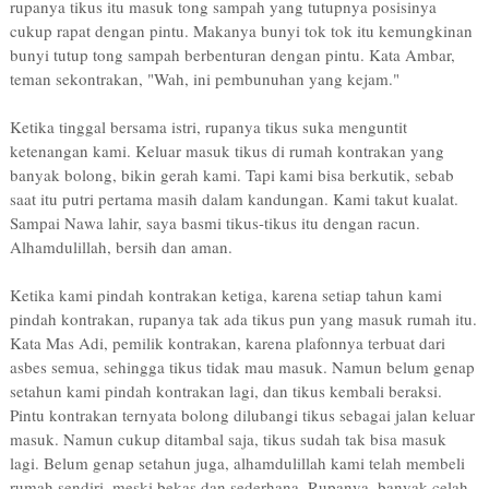
rupanya tikus itu masuk tong sampah yang tutupnya posisinya
cukup rapat dengan pintu. Makanya bunyi tok tok itu kemungkinan
bunyi tutup tong sampah berbenturan dengan pintu. Kata Ambar,
teman sekontrakan, "Wah, ini pembunuhan yang kejam."
Ketika tinggal bersama istri, rupanya tikus suka menguntit
ketenangan kami. Keluar masuk tikus di rumah kontrakan yang
banyak bolong, bikin gerah kami. Tapi kami bisa berkutik, sebab
saat itu putri pertama masih dalam kandungan. Kami takut kualat.
Sampai Nawa lahir, saya basmi tikus-tikus itu dengan racun.
Alhamdulillah, bersih dan aman.
Ketika kami pindah kontrakan ketiga, karena setiap tahun kami
pindah kontrakan, rupanya tak ada tikus pun yang masuk rumah itu.
Kata Mas Adi, pemilik kontrakan, karena plafonnya terbuat dari
asbes semua, sehingga tikus tidak mau masuk. Namun belum genap
setahun kami pindah kontrakan lagi, dan tikus kembali beraksi.
Pintu kontrakan ternyata bolong dilubangi tikus sebagai jalan keluar
masuk. Namun cukup ditambal saja, tikus sudah tak bisa masuk
lagi. Belum genap setahun juga, alhamdulillah kami telah membeli
rumah sendiri, meski bekas dan sederhana. Rupanya, banyak celah