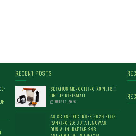
RECENT POSTS
REC
E:
SETAHUN MENGGILING KOPI, IRIT
UNTUK DINIKMATI
REC
OF
JUNE 19, 2026
AD SCIENTIFIC INDEX 2026 RILIS
RANKING 2,6 JUTA ILMUWAN
DUNIA: INI DAFTAR 248
N
ANTROPOLOG INDONESIA