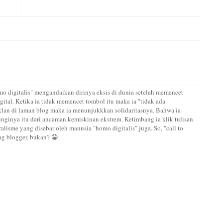
 digitalis" mengandaikan dirinya eksis di dunia setelah memencet
gital. Ketika ia tidak memencet tombol itu maka ia "tidak ada
ik iklan di laman blog maka ia menunjukkkan solidaritasnya. Bahwa ia
ginya itu dari ancaman kemiskinan ekstrem. Ketimbang ia klik tulisan
alisme yang disebar oleh manusia "homo digitalis" juga. So, "call to
ng blogger, bukan? 😁