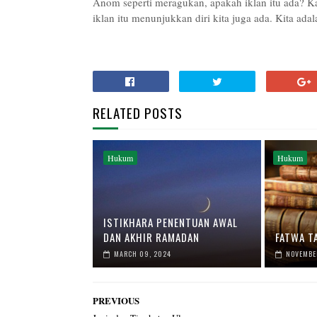
Anom seperti meragukan, apakah iklan itu ada? Kal
iklan itu menunjukkan diri kita juga ada. Kita ada
RELATED POSTS
Hukum
Hukum
ISTIKHARA PENENTUAN AWAL
DAN AKHIR RAMADAN
FATWA T
MARCH 09, 2024
NOVEMBER
PREVIOUS