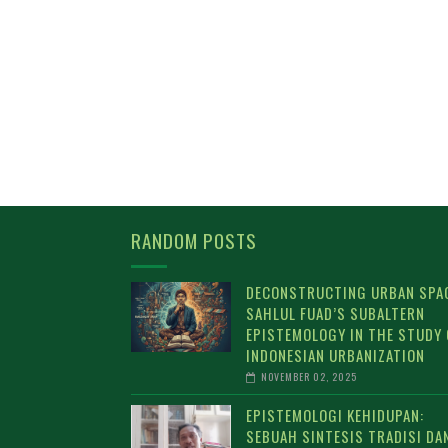
RANDOM POSTS
DECONSTRUCTING URBAN SPAC
SAHLUL FUAD’S SUBALTERN
EPISTEMOLOGY IN THE STUDY 
INDONESIAN URBANIZATION
NOVEMBER 02, 2025
EPISTEMOLOGI KEHIDUPAN:
SEBUAH SINTESIS TRADISI DA