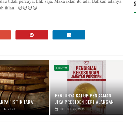
au tidak percaya, klik saja. Maka iklan itu ada. Bahkan adanya
lah iklan.. 😅😅😅😁
Hukum
PERLUNYA KATUP PENGAMAN
ANPA "ISTIKHARA"
JIKA PRESIDEN BERHALANGAN
 16, 2023
OCTOBER 26, 2023