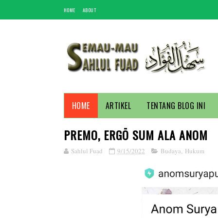
HOME
ABOUT
HOME
ARTIKEL
TENTANG BLOG INI
PREMO, ERGŌ SUM ALA ANOM
Sahlul Fuad
9/15/2022
Budaya
,
Hukum