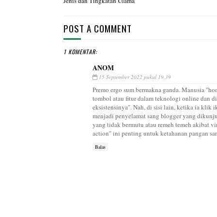
Jenis dan Tingkatan Ulama
POST A COMMENT
1 KOMENTAR:
ANOM
15 September 2022 pukul 19.39
Premo ergo sum bermakna ganda. Manusia "homo
tombol atau fitur dalam teknologi online dan di
eksistensinya". Nah, di sisi lain, ketika ia kl
menjadi penyelamat sang blogger yang dikunjun
yang tidak bermutu atau remeh temeh akibat vir
action" ini penting untuk ketahanan pangan sa
Balas