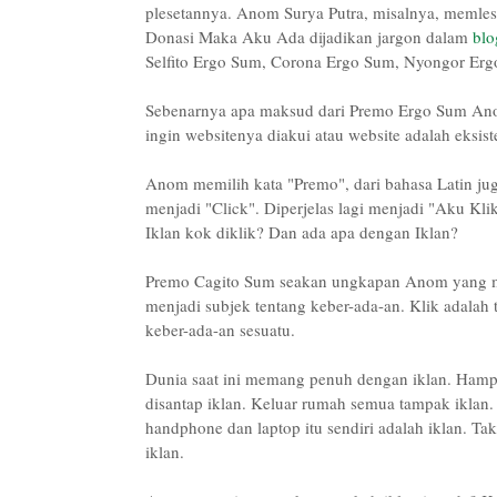
plesetannya. Anom Surya Putra, misalnya, memle
Donasi Maka Aku Ada dijadikan jargon dalam
blo
Selfito Ergo Sum, Corona Ergo Sum, Nyongor Ergo
Sebenarnya apa maksud dari Premo Ergo Sum Anom
ingin websitenya diakui atau website adalah eksis
Anom memilih kata "Premo", dari bahasa Latin ju
menjadi "Click". Diperjelas lagi menjadi "Aku Kl
Iklan kok diklik? Dan ada apa dengan Iklan?
Premo Cagito Sum seakan ungkapan Anom yang mer
menjadi subjek tentang keber-ada-an. Klik adalah
keber-ada-an sesuatu.
Dunia saat ini memang penuh dengan iklan. Hampi
disantap iklan. Keluar rumah semua tampak iklan
handphone dan laptop itu sendiri adalah iklan. Tak
iklan.