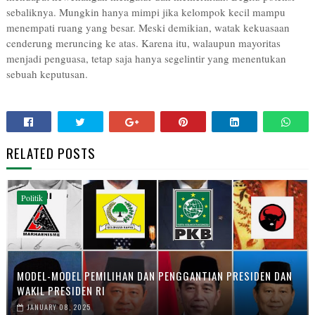
sebaliknya. Mungkin hanya mimpi jika kelompok kecil mampu
menempati ruang yang besar. Meski demikian, watak kekuasaan
cenderung meruncing ke atas. Karena itu, walaupun mayoritas
menjadi penguasa, tetap saja hanya segelintir yang menentukan
sebuah keputusan.
RELATED POSTS
Politik
MODEL-MODEL PEMILIHAN DAN PENGGANTIAN PRESIDEN DAN
WAKIL PRESIDEN RI
JANUARY 08, 2025