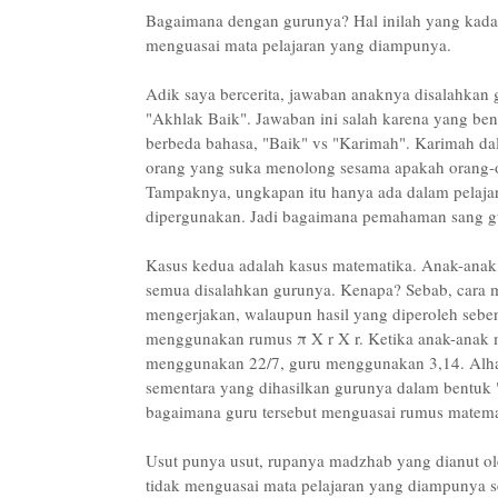
Bagaimana dengan gurunya? Hal inilah yang kada
menguasai mata pelajaran yang diampunya.
Adik saya bercerita, jawaban anaknya disalahkan g
"Akhlak Baik". Jawaban ini salah karena yang ben
berbeda bahasa, "Baik" vs "Karimah". Karimah dal
orang yang suka menolong sesama apakah orang-o
Tampaknya, ungkapan itu hanya ada dalam pelajara
dipergunakan. Jadi bagaimana pemahaman sang guru
Kasus kedua adalah kasus matematika. Anak-anak
semua disalahkan gurunya. Kenapa? Sebab, cara 
mengerjakan, walaupun hasil yang diperoleh sebe
menggunakan rumus π X r X r. Ketika anak-anak
menggunakan 22/7, guru menggunakan 3,14. Alhasi
sementara yang dihasilkan gurunya dalam bentuk "
bagaimana guru tersebut menguasai rumus matema
Usut punya usut, rupanya madzhab yang dianut ol
tidak menguasai mata pelajaran yang diampunya s