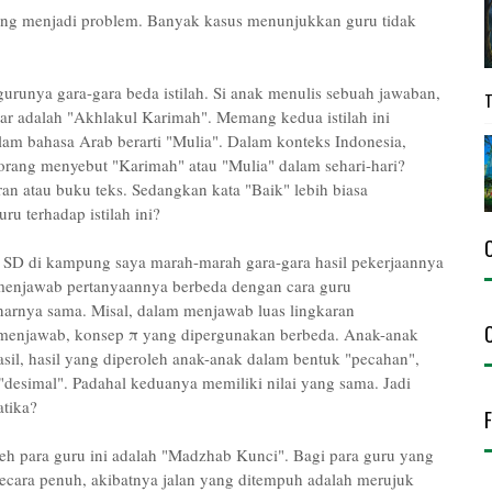
ng menjadi problem. Banyak kasus menunjukkan guru tidak
urunya gara-gara beda istilah. Si anak menulis sebuah jawaban,
ar adalah "Akhlakul Karimah". Memang kedua istilah ini
am bahasa Arab berarti "Mulia". Dalam konteks Indonesia,
rang menyebut "Karimah" atau "Mulia" dalam sehari-hari?
n atau buku teks. Sedangkan kata "Baik" lebih biasa
 terhadap istilah ini?
 SD di kampung saya marah-marah gara-gara hasil pekerjaannya
menjawab pertanyaannya berbeda dengan cara guru
narnya sama. Misal, dalam menjawab luas lingkaran
 menjawab, konsep π yang dipergunakan berbeda. Anak-anak
l, hasil yang diperoleh anak-anak dalam bentuk "pecahan",
desimal". Padahal keduanya memiliki nilai yang sama. Jadi
tika?
eh para guru ini adalah "Madzhab Kunci". Bagi para guru yang
ecara penuh, akibatnya jalan yang ditempuh adalah merujuk