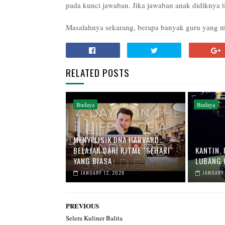
pada kunci jawaban. Jika jawaban anak didiknya t
Masalahnya sekarang, berapa banyak guru yang me
RELATED POSTS
Budaya
Budaya
MENYELISIK DNA HARVARD:
BELAJAR DARI RITME "SEHARI"
KANTIN,
YANG BIASA
LUBANG 
JANUARY 12, 2026
JANUARY 
PREVIOUS
Selera Kuliner Balita