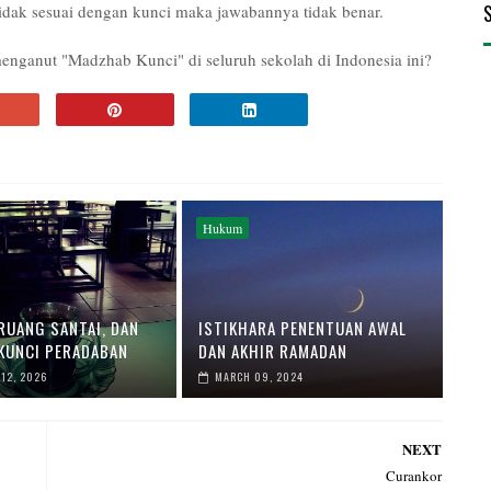
idak sesuai dengan kunci maka jawabannya tidak benar.
nganut "Madzhab Kunci" di seluruh sekolah di Indonesia ini?
Hukum
 RUANG SANTAI, DAN
ISTIKHARA PENENTUAN AWAL
KUNCI PERADABAN
DAN AKHIR RAMADAN
12, 2026
MARCH 09, 2024
NEXT
Curankor