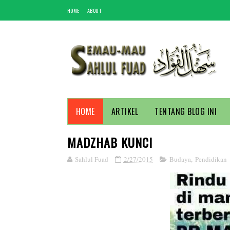
HOME
ABOUT
HOME
ARTIKEL
TENTANG BLOG INI
MADZHAB KUNCI
Sahlul Fuad
2/27/2015
Budaya
,
Pendidikan