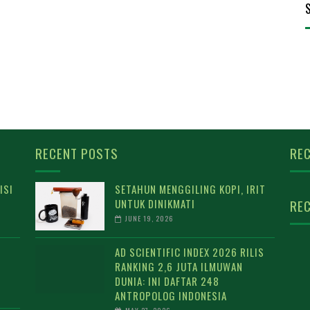
RECENT POSTS
REC
ISI
SETAHUN MENGGILING KOPI, IRIT
UNTUK DINIKMATI
REC
JUNE 19, 2026
AD SCIENTIFIC INDEX 2026 RILIS
RANKING 2,6 JUTA ILMUWAN
DUNIA: INI DAFTAR 248
ANTROPOLOG INDONESIA