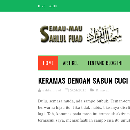
HOME
ABOUT
HOME
ARTIKEL
TENTANG BLOG INI
KERAMAS DENGAN SABUN CUCI
Sahlul Fuad
5/24/2015
Riwayat
Dulu, semasa muda, ada sampo bubuk. Teman-tema
berwarna hijau itu. Jika tidak habis, biasanya dis
lagi. Toh, keramas pada masa itu termasuk aktivi
termasuk saya, memanfaatkan sampo sisa itu untu