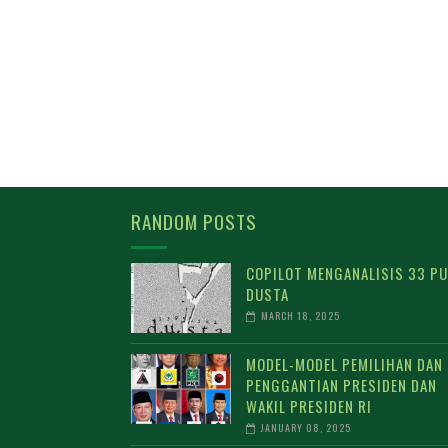
RANDOM POSTS
COPILOT MENGANALISIS 33 PU
DUSTA
MARCH 18, 2025
MODEL-MODEL PEMILIHAN DAN
PENGGANTIAN PRESIDEN DAN
WAKIL PRESIDEN RI
JANUARY 08, 2025