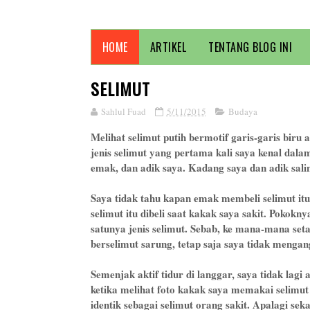
HOME
ARTIKEL
TENTANG BLOG INI
SELIMUT
Sahlul Fuad
5/11/2015
Budaya
Melihat selimut putih bermotif garis-garis biru
jenis selimut yang pertama kali saya kenal dalam 
emak, dan adik saya. Kadang saya dan adik sali
Saya tidak tahu kapan emak membeli selimut it
selimut itu dibeli saat kakak saya sakit. Pokokn
satunya jenis selimut. Sebab, ke mana-mana seta
berselimut sarung, tetap saja saya tidak mengan
Semenjak aktif tidur di langgar, saya tidak lagi
ketika melihat foto kakak saya memakai selimut i
identik sebagai selimut orang sakit. Apalagi se