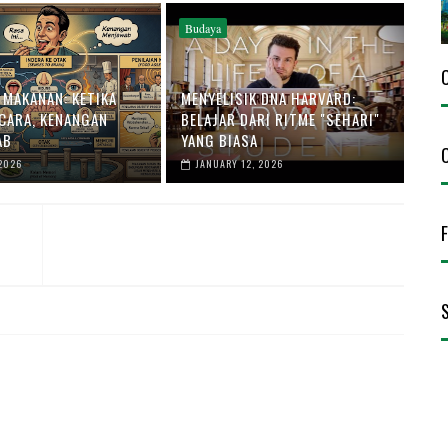
Budaya
 MAKANAN: KETIKA
MENYELISIK DNA HARVARD:
ICARA, KENANGAN
BELAJAR DARI RITME "SEHARI"
AB
YANG BIASA
2026
JANUARY 12, 2026