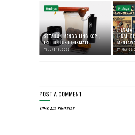
Budaya
Budaya
FILSAFAT
SETAHUN MENGGILING KOPI,
LIDAH B
IRIT UNTUK DINIKMATI
MENJAW
JUNE 19, 2026
MAY 23, 
POST A COMMENT
TIDAK ADA KOMENTAR